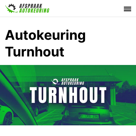
Skip
to
content
Autokeuring
Turnhout