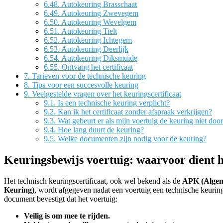
6.48.
Autokeuring Brasschaat
6.49.
Autokeuring Zwevegem
6.50.
Autokeuring Wevelgem
6.51.
Autokeuring Tielt
6.52.
Autokeuring Ichtegem
6.53.
Autokeuring Deerlijk
6.54.
Autokeuring Diksmuide
6.55.
Ontvang het certificaat
7.
Tarieven voor de technische keuring
8.
Tips voor een succesvolle keuring
9.
Veelgestelde vragen over het keuringscertificaat
9.1.
Is een technische keuring verplicht?
9.2.
Kan ik het certificaat zonder afspraak verkrijgen?
9.3.
Wat gebeurt er als mijn voertuig de keuring niet door
9.4.
Hoe lang duurt de keuring?
9.5.
Welke documenten zijn nodig voor de keuring?
Keuringsbewijs voertuig: waarvoor dient 
Het technisch keuringscertificaat, ook wel bekend als de
APK (Algem
Keuring)
, wordt afgegeven nadat een voertuig een technische keurin
document bevestigt dat het voertuig:
Veilig is om mee te rijden.