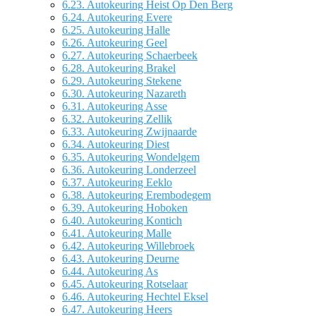
6.23.
Autokeuring Heist Op Den Berg
6.24.
Autokeuring Evere
6.25.
Autokeuring Halle
6.26.
Autokeuring Geel
6.27.
Autokeuring Schaerbeek
6.28.
Autokeuring Brakel
6.29.
Autokeuring Stekene
6.30.
Autokeuring Nazareth
6.31.
Autokeuring Asse
6.32.
Autokeuring Zellik
6.33.
Autokeuring Zwijnaarde
6.34.
Autokeuring Diest
6.35.
Autokeuring Wondelgem
6.36.
Autokeuring Londerzeel
6.37.
Autokeuring Eeklo
6.38.
Autokeuring Erembodegem
6.39.
Autokeuring Hoboken
6.40.
Autokeuring Kontich
6.41.
Autokeuring Malle
6.42.
Autokeuring Willebroek
6.43.
Autokeuring Deurne
6.44.
Autokeuring As
6.45.
Autokeuring Rotselaar
6.46.
Autokeuring Hechtel Eksel
6.47.
Autokeuring Heers