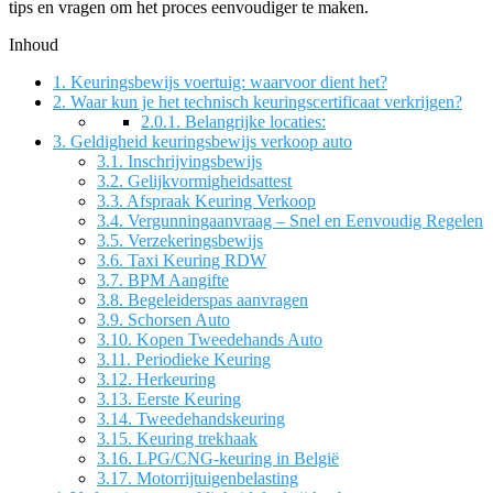
tips en vragen om het proces eenvoudiger te maken.
Inhoud
1.
Keuringsbewijs voertuig: waarvoor dient het?
2.
Waar kun je het technisch keuringscertificaat verkrijgen?
2.0.1.
Belangrijke locaties:
3.
Geldigheid keuringsbewijs verkoop auto
3.1.
Inschrijvingsbewijs
3.2.
Gelijkvormigheidsattest
3.3.
Afspraak Keuring Verkoop
3.4.
Vergunningaanvraag – Snel en Eenvoudig Regelen
3.5.
Verzekeringsbewijs
3.6.
Taxi Keuring RDW
3.7.
BPM Aangifte
3.8.
Begeleiderspas aanvragen
3.9.
Schorsen Auto
3.10.
Kopen Tweedehands Auto
3.11.
Periodieke Keuring
3.12.
Herkeuring
3.13.
Eerste Keuring
3.14.
Tweedehandskeuring
3.15.
Keuring trekhaak
3.16.
LPG/CNG-keuring in België
3.17.
Motorrijtuigenbelasting