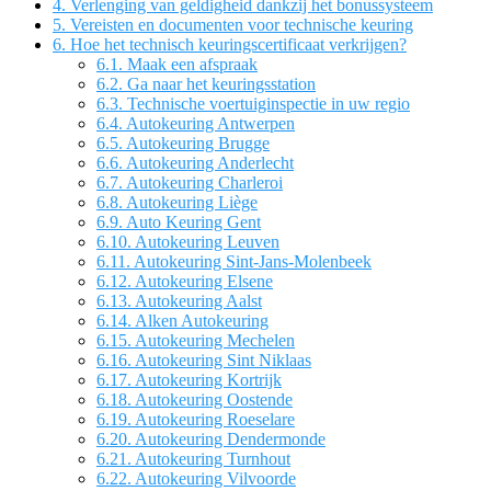
4.
Verlenging van geldigheid dankzij het bonussysteem
5.
Vereisten en documenten voor technische keuring
6.
Hoe het technisch keuringscertificaat verkrijgen?
6.1.
Maak een afspraak
6.2.
Ga naar het keuringsstation
6.3.
Technische voertuiginspectie in uw regio
6.4.
Autokeuring Antwerpen
6.5.
Autokeuring Brugge
6.6.
Autokeuring Anderlecht
6.7.
Autokeuring Charleroi
6.8.
Autokeuring Liège
6.9.
Auto Keuring Gent
6.10.
Autokeuring Leuven
6.11.
Autokeuring Sint-Jans-Molenbeek
6.12.
Autokeuring Elsene
6.13.
Autokeuring Aalst
6.14.
Alken Autokeuring
6.15.
Autokeuring Mechelen
6.16.
Autokeuring Sint Niklaas
6.17.
Autokeuring Kortrijk
6.18.
Autokeuring Oostende
6.19.
Autokeuring Roeselare
6.20.
Autokeuring Dendermonde
6.21.
Autokeuring Turnhout
6.22.
Autokeuring Vilvoorde