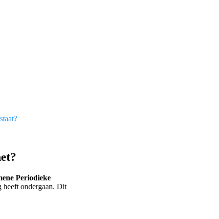
staat?
het?
ene Periodieke
g heeft ondergaan. Dit