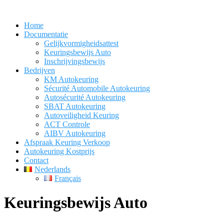
Skip
to
Home
content
Documentatie
Gelijkvormigheidsattest
Keuringsbewijs Auto
Inschrijvingsbewijs
Bedrijven
KM Autokeuring
Sécurité Automobile Autokeuring
Autosécurité Autokeuring
SBAT Autokeuring
Autoveiligheid Keuring
ACT Controle
AIBV Autokeuring
Afspraak Keuring Verkoop
Autokeuring Kostprijs
Contact
Nederlands
Français
Keuringsbewijs Auto