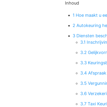
Inhoud
1
Hoe maakt u een
2
Autokeuring he
3
Diensten besch
3.1
Inschrijvi
3.2
Gelijkvor
3.3
Keuringsb
3.4
Afspraak
3.5
Vergunnin
3.6
Verzekeri
3.7
Taxi Keu