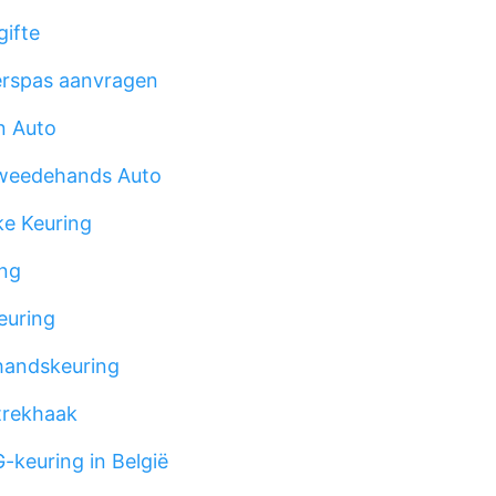
ifte
erspas aanvragen
n Auto
weedehands Auto
ke Keuring
ng
euring
andskeuring
trekhaak
keuring in België