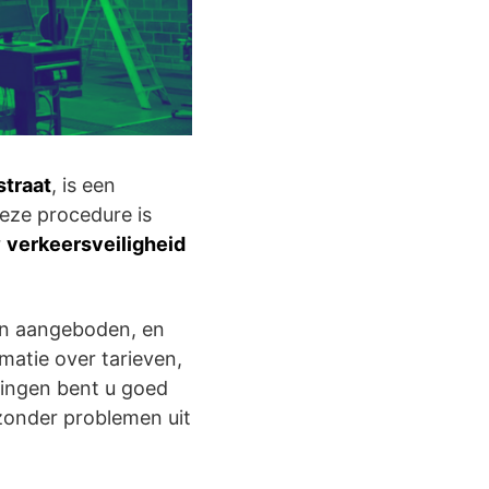
traat
, is een
Deze procedure is
r
verkeersveiligheid
en aangeboden, en
matie over tarieven,
zingen bent u goed
 zonder problemen uit