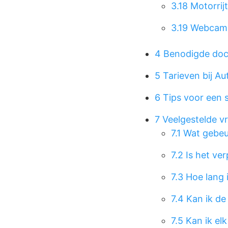
3.18
Motorrij
3.19
Webcam A
4
Benodigde doc
5
Tarieven bij Au
6
Tips voor een s
7
Veelgestelde v
7.1
Wat gebeur
7.2
Is het ve
7.3
Hoe lang i
7.4
Kan ik de
7.5
Kan ik elk