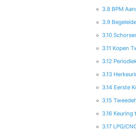
3.8
BPM Aang
3.9
Begeleid
3.10
Schorse
3.11
Kopen T
3.12
Periodie
3.13
Herkeuri
3.14
Eerste K
3.15
Tweedeh
3.16
Keuring 
3.17
LPG/CNG-