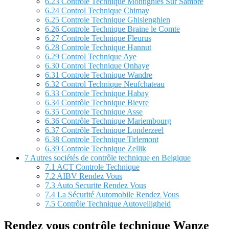
6.23
Contrôle Technique Montignies Sur Sambre
6.24
Control Technique Chimay
6.25
Controle Technique Ghislenghien
6.26
Controle Technique Braine le Comte
6.27
Controle Technique Fleurus
6.28
Controle Technique Hannut
6.29
Control Technique Aye
6.30
Control Technique Onhaye
6.31
Controle Technique Wandre
6.32
Control Technique Neufchateau
6.33
Controle Technique Habay
6.34
Contrôle Technique Bievre
6.35
Controle Technique Asse
6.36
Contrôle Technique Mariembourg
6.37
Contrôle Technique Londerzeel
6.38
Controle Technique Tirlemont
6.39
Controle Technique Zellik
7
Autres sociétés de contrôle technique en Belgique
7.1
ACT Controle Technique
7.2
AIBV Rendez Vous
7.3
Auto Securite Rendez Vous
7.4
La Sécurité Automobile Rendez Vous
7.5
Contrôle Technique Autoveiligheid
Rendez vous contrôle technique Wanze