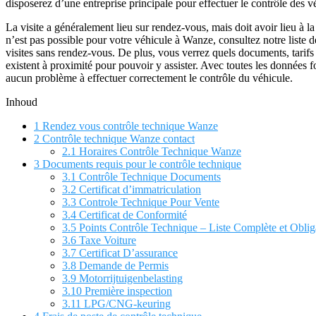
disposerez d’une entreprise principale pour effectuer le contrôle des v
La visite a généralement lieu sur rendez-vous, mais doit avoir lieu à la 
n’est pas possible pour votre véhicule à Wanze, consultez notre liste 
visites sans rendez-vous. De plus, vous verrez quels documents, tarifs 
existent à proximité pour pouvoir y assister. Avec toutes les données 
aucun problème à effectuer correctement le contrôle du véhicule.
Inhoud
1
Rendez vous contrôle technique Wanze
2
Contrôle technique Wanze contact
2.1
Horaires Contrôle Technique Wanze
3
Documents requis pour le contrôle technique
3.1
Contrôle Technique Documents
3.2
Certificat d’immatriculation
3.3
Controle Technique Pour Vente
3.4
Certificat de Conformité
3.5
Points Contrôle Technique – Liste Complète et Oblig
3.6
Taxe Voiture
3.7
Certificat D’assurance
3.8
Demande de Permis
3.9
Motorrijtuigenbelasting
3.10
Première inspection
3.11
LPG/CNG-keuring