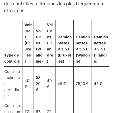
des contrôles techniques les plus fréquemment
effectués :
Voit
Voi
ure
Voi
tur
s
tur
es
Camion
Camion
Camion
(Br
es
(Fl
nettes
nettes
nettes
uxe
(W
an
< 3,5T
< 3,5T
< 3,5T
Type de
lles
allo
dre
(Bruxel
(Wallon
(Flandr
contrôle
)
nie)
)
les)
ie)
e)
Contrôle
techniqu
58,
40
40
e
20
45 €
75,10 €
45 €
€
€
périodiq
€
ue
Contrôle
occasion
72,
87,
72,