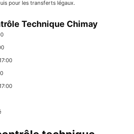
quis pour les transferts légaux.
ntrôle Technique Chimay
00
00
17:00
00
17:00
é