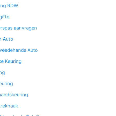
ring RDW
ifte
erspas aanvragen
n Auto
weedehands Auto
ke Keuring
ng
euring
andskeuring
trekhaak