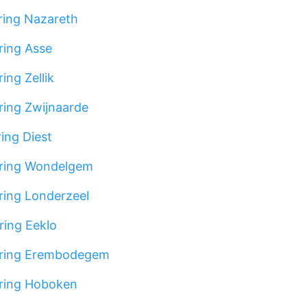
ing Nazareth
ing Asse
ing Zellik
ing Zwijnaarde
ing Diest
ring Wondelgem
ing Londerzeel
ing Eeklo
ring Erembodegem
ring Hoboken