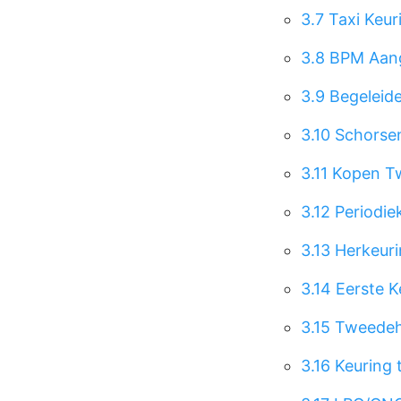
3.7
Taxi Keu
3.8
BPM Aang
3.9
Begeleid
3.10
Schorse
3.11
Kopen T
3.12
Periodie
3.13
Herkeuri
3.14
Eerste K
3.15
Tweedeh
3.16
Keuring 