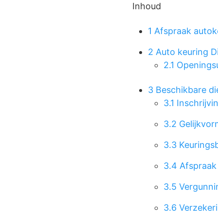
Inhoud
1
Afspraak autok
2
Auto keuring D
2.1
Openingsu
3
Beschikbare di
3.1
Inschrijvi
3.2
Gelijkvor
3.3
Keuringsb
3.4
Afspraak
3.5
Vergunnin
3.6
Verzekeri