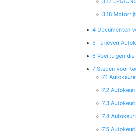
3.17
LPG/CNG-
3.18
Motorrij
4
Documenten vo
5
Tarieven Autok
6
Voertuigen die
7
Steden voor te
7.1
Autokeuri
7.2
Autokeuri
7.3
Autokeuri
7.4
Autokeuri
7.5
Autokeuri