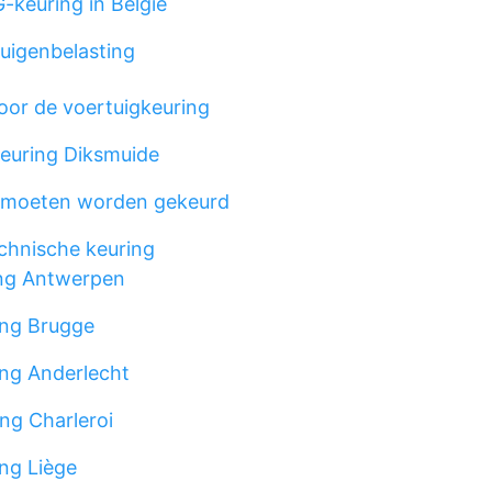
keuring in België
tuigenbelasting
or de voertuigkeuring
euring Diksmuide
 moeten worden gekeurd
chnische keuring
ng Antwerpen
ng Brugge
ng Anderlecht
ng Charleroi
ng Liège