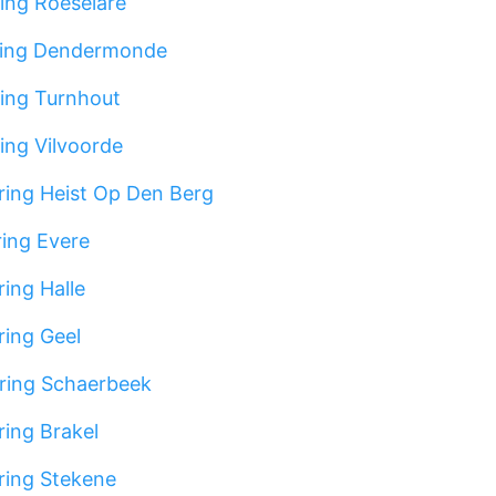
ing Roeselare
ing Dendermonde
ing Turnhout
ing Vilvoorde
ing Heist Op Den Berg
ing Evere
ing Halle
ing Geel
ring Schaerbeek
ing Brakel
ing Stekene