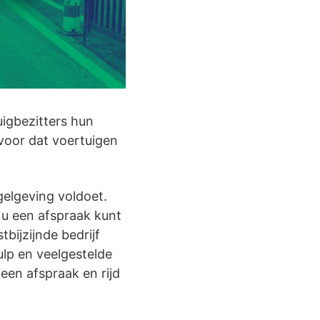
uigbezitters hun
rvoor dat voertuigen
gelgeving voldoet.
 u een afspraak kunt
bijzijnde bedrijf
ulp en veelgestelde
en afspraak en rijd