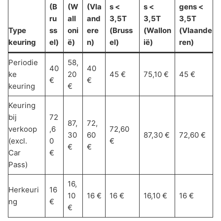
(B
(W
(Vla
s <
s <
gens <
ru
all
and
3,5T
3,5T
3,5T
Type
ss
oni
ere
(Bruss
(Wallon
(Vlaande
keuring
el)
ë)
n)
el)
ië)
ren)
Periodie
58,
40
40
ke
20
45 €
75,10 €
45 €
€
€
keuring
€
Keuring
bij
72
87,
72,
verkoop
,6
72,60
30
60
87,30 €
72,60 €
(excl.
0
€
€
€
Car
€
Pass)
16,
Herkeuri
16
10
16 €
16 €
16,10 €
16 €
ng
€
€